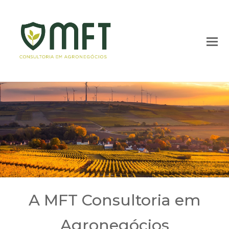
O
Mo
M
A MFT Consultoria em
Agronegócios